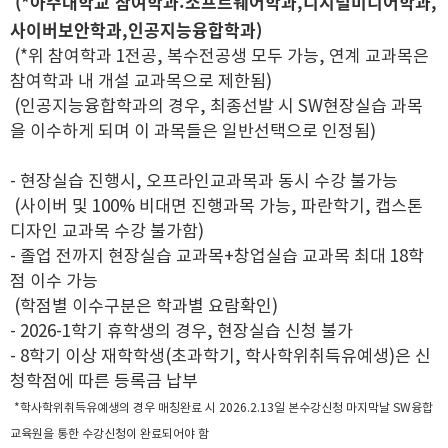
(*아주대학교 참여학과:소프트웨어학과,디지털미디어학과,
사이버보안학과,인공지능융합학과)
(*위 참여학과 1전공, 복수전공생 모두 가능, 연계 교과목은
참여학과 내 개설 교과목으로 제한됨)
(인공지능융합학과의 경우, 최종선발 시 SW현장실습 과목
을 이수하게 되며 이 과목들은 일반선택으로 인정됨)
- 현장실습 진행시, 오프라인교과목과 동시 수강 불가능
(사이버 및 100% 비대면 진행과목 가능, 파란학기, 캡스톤
디자인 교과목 수강 불가함)
- 졸업 전까지 현장실습 교과목+창업실습 교과목 최대 18학
점 이수 가능
(학점별 이수구분은 학과별 요람확인)
- 2026-1학기 휴학생의 경우, 현장실습 신청 불가
- 8학기 이상 재학학생(초과학기, 학사학위취득유예생)은 신
청학점에 따른 등록금 납부
*학사학위취득유예생의 경우 매칭완료 시 2026.2.13일 본수강신청 마지막날 SW융합
교육원을 통한 수강신청이 완료되어야 함